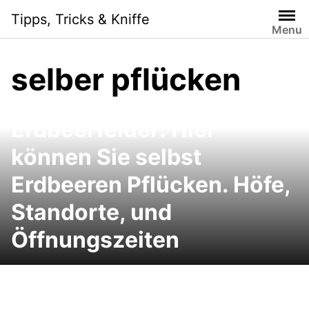
Skip
Tipps, Tricks & Kniffe
to
Menu
content
selber pflücken
Erdbeerfelder: Hier
können Sie selbst
Erdbeeren Pflücken. Höfe,
Standorte, und
Öffnungszeiten