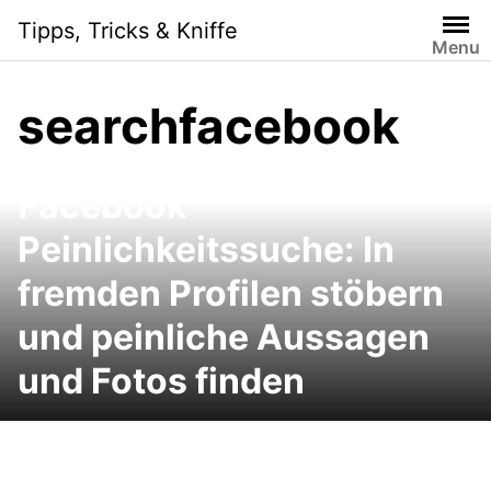
Skip
Tipps, Tricks & Kniffe
to
Menu
content
searchfacebook
Facebook
Peinlichkeitssuche: In
fremden Profilen stöbern
und peinliche Aussagen
und Fotos finden