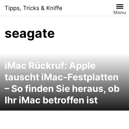
Skip
Tipps, Tricks & Kniffe
to
Menu
content
seagate
iMac Rückruf: Apple
tauscht iMac-Festplatten
– So finden Sie heraus, ob
Ihr iMac betroffen ist