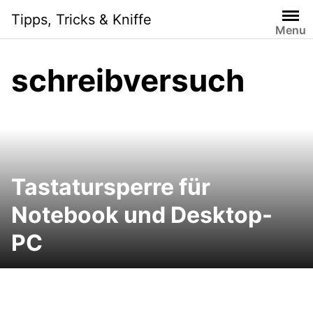
Skip
Tipps, Tricks & Kniffe
to
Menu
content
schreibversuch
Tastatursperre für
Notebook und Desktop-
PC