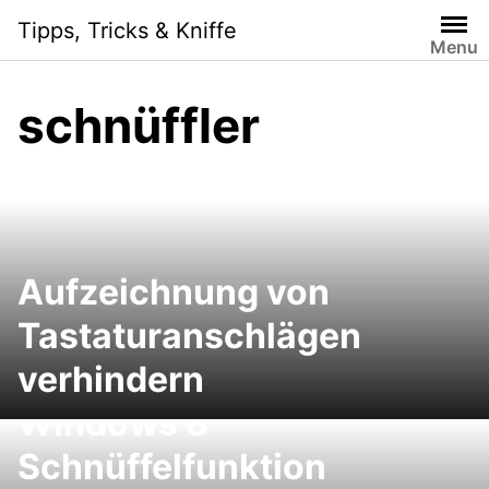
Skip
Tipps, Tricks & Kniffe
to
Menu
content
schnüffler
Aufzeichnung von
Tastaturanschlägen
verhindern
Windows 8
Schnüffelfunktion