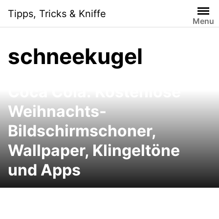
Skip
Tipps, Tricks & Kniffe
to
Menu
content
schneekugel
Coca Cola: Kostenlose
Weihnachts-
Bildschirmschoner,
Wallpaper, Klingeltöne
und Apps