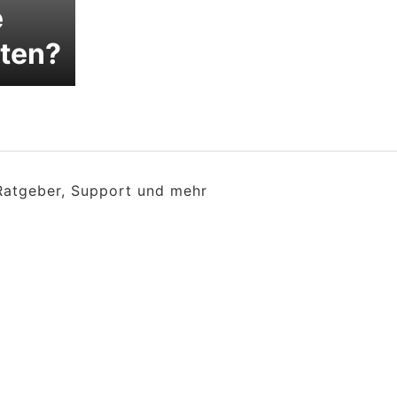
e
lten?
 Ratgeber, Support und mehr