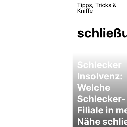
Skip
Tipps, Tricks &
to
Kniffe
content
schließ
Schlecker
Insolvenz:
Welche
Schlecker-
Filiale in m
Nähe schli