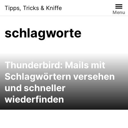
Skip
Tipps, Tricks & Kniffe
to
Menu
content
schlagworte
Thunderbird: Mails mit
Schlagwörtern versehen
und schneller
wiederfinden