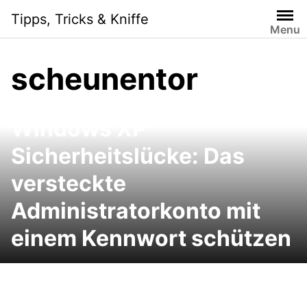
Skip
Tipps, Tricks & Kniffe
to
Menu
content
scheunentor
Windows XP
Sicherheitslücke: Das
versteckte
Administratorkonto mit
einem Kennwort schützen