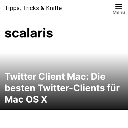
Skip
Tipps, Tricks & Kniffe
to
Menu
content
scalaris
Twitter Client Mac: Die
besten Twitter-Clients für
Mac OS X