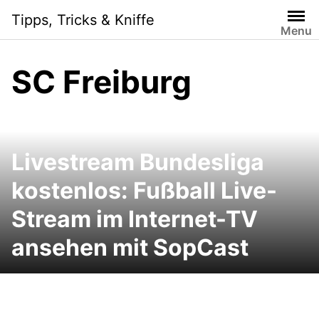
Skip
Tipps, Tricks & Kniffe
to
Menu
content
SC Freiburg
Livestream Bundesliga
kostenlos: Fußball Live-
Stream im Internet-TV
ansehen mit SopCast