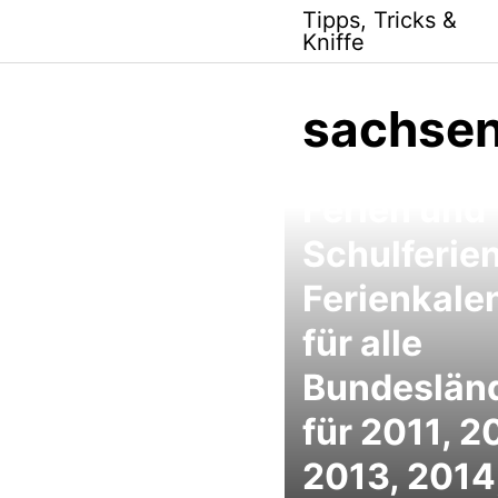
Skip
Tipps, Tricks &
to
Kniffe
content
sachsen
Ferien und
Schulferien
Ferienkale
für alle
Bundeslän
für 2011, 2
2013, 2014