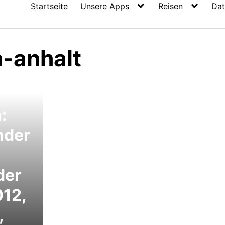
Startseite
Unsere Apps
Reisen
Dat
-anhalt
:
nder
der
012,
,