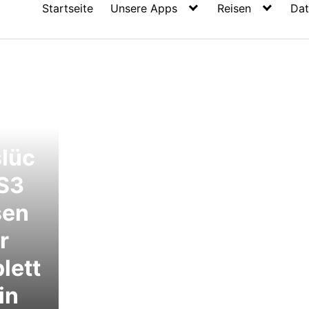
Startseite
Unsere Apps
Reisen
Dat
WAP-
slüc
 S3
sen
r
lett
in