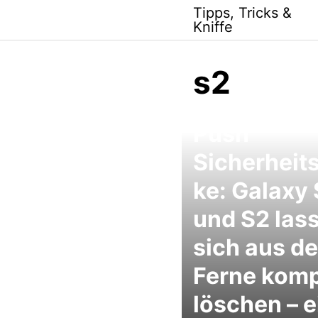
Skip
Tipps, Tricks &
to
Kniffe
content
s2
Samsung 
Push
Sicherheit
ke: Galaxy
und S2 las
sich aus de
Ferne komp
löschen – e