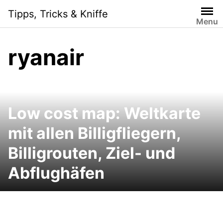
Skip
Tipps, Tricks & Kniffe
to
Menu
content
ryanair
Low cost map: Weltkarte
mit allen Billigfliegern,
Billigrouten, Ziel- und
Abflughäfen