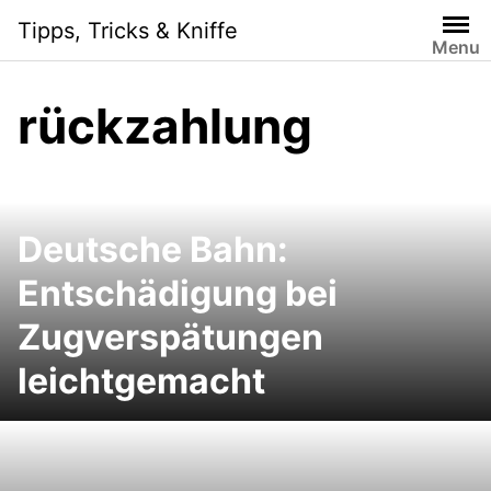
Skip
Tipps, Tricks & Kniffe
to
Menu
content
rückzahlung
Deutsche Bahn:
Entschädigung bei
Zugverspätungen
leichtgemacht