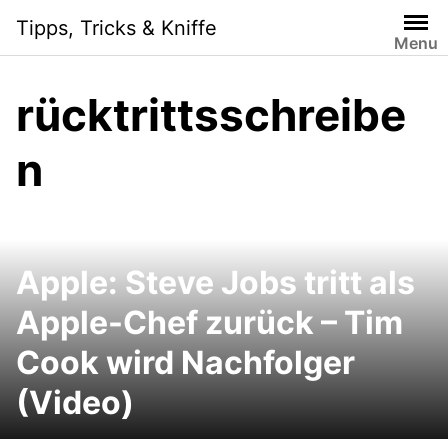
Skip
Tipps, Tricks & Kniffe
to
Menu
content
rücktrittsschreibe
n
Apple: Steve Jobs tritt als
Apple-Chef zurück – Tim
Cook wird Nachfolger
(Video)