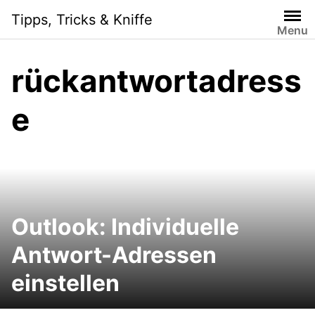
Skip
Tipps, Tricks & Kniffe
to
Menu
content
rückantwortadress
e
Outlook: Individuelle
Antwort-Adressen
einstellen