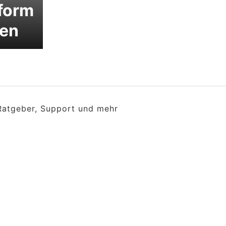
form
den
 Ratgeber, Support und mehr