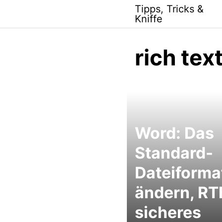
Skip
Tipps, Tricks &
to
Kniffe
content
rich tex
Word: Das
Standard-
Dateiforma
ändern, RT
sicheres