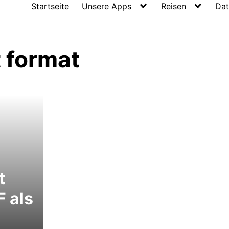
Startseite
Unsere Apps
Reisen
Dat
t format
t
F als