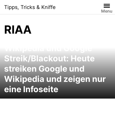
Skip
Tipps, Tricks & Kniffe
to
Menu
content
RIAA
Wikipedia und Google
Streik/Blackout: Heute
streiken Google und
Wikipedia und zeigen nur
eine Infoseite