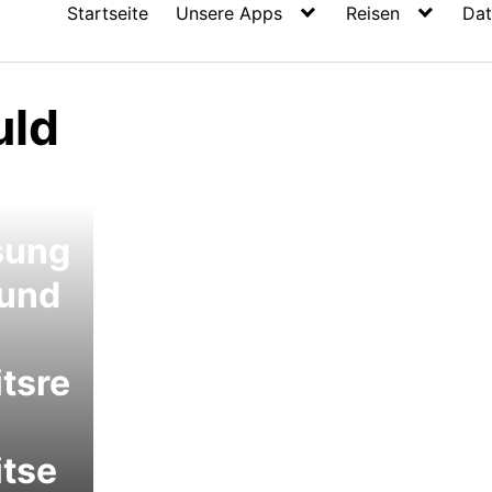
Startseite
Unsere Apps
Reisen
Dat
uld
gung
sung
 und
itsre
itse