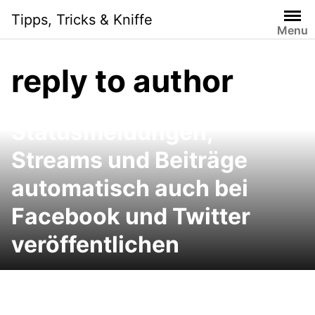
Skip
Tipps, Tricks & Kniffe
to
Menu
content
reply to author
Google+ und Chrome:
Google+-
Statusmeldungen,
Streams und Beiträge
automatisch auch bei
Facebook und Twitter
veröffentlichen