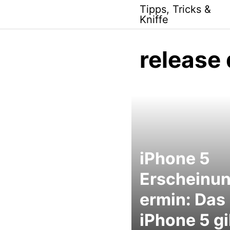
Skip
Tipps, Tricks &
to
Kniffe
content
release
iPhone 5
Erscheinun
ermin: Das
iPhone 5 gi