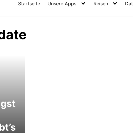
Startseite
Unsere Apps
Reisen
Dat
 date
gst
bt’s