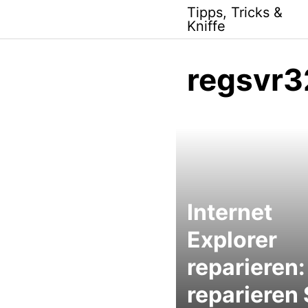
Skip
Tipps, Tricks &
to
Kniffe
content
regsvr3
Internet
Explorer
reparieren:
reparieren 