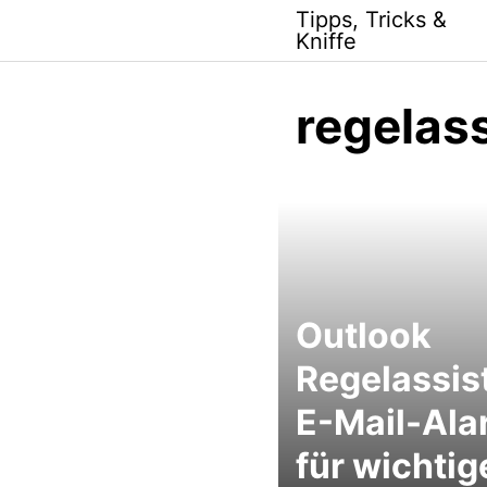
Skip
Tipps, Tricks &
to
Kniffe
content
regelas
Outlook
Regelassis
E-Mail-Ala
für wichtig