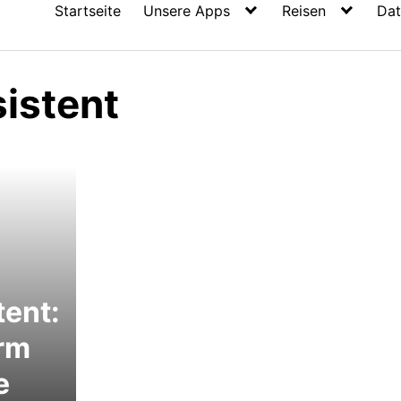
Startseite
Unsere Apps
Reisen
Dat
sistent
tent:
rm
e