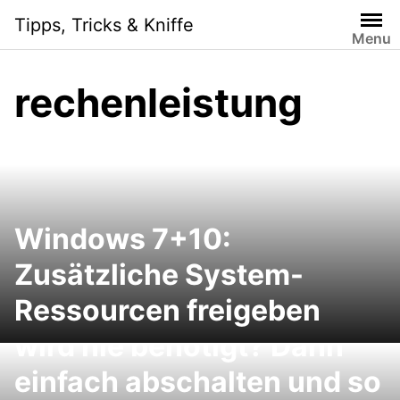
Skip
Tipps, Tricks & Kniffe
to
Menu
content
rechenleistung
Windows 7+10:
Zusätzliche System-
Ressourcen freigeben
Die Bildschirmtastatur
wird nie benötigt? Dann
einfach abschalten und so