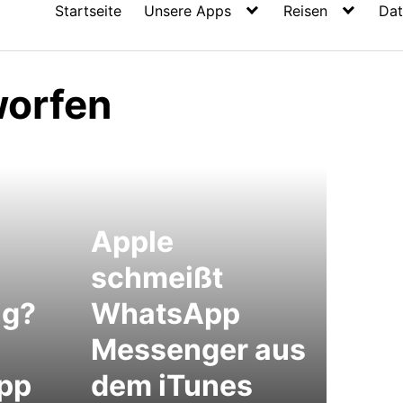
Startseite
Unsere Apps
Reisen
Dat
orfen
Apple
schmeißt
ng?
WhatsApp
Messenger aus
pp
dem iTunes