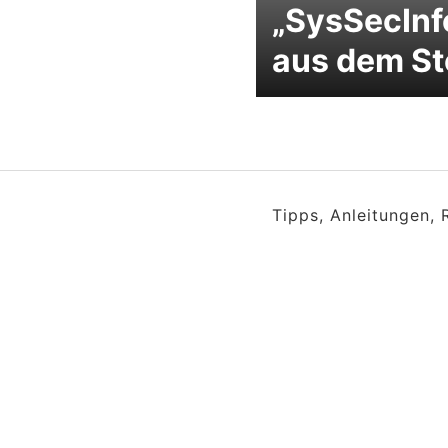
„SysSecInf
aus dem St
Tipps, Anleitungen,