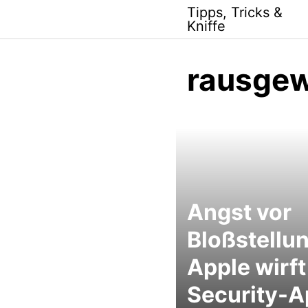
Skip
Tipps, Tricks &
to
Kniffe
content
rausgew
Angst vor
Bloßstellu
Apple wirft
Security-A