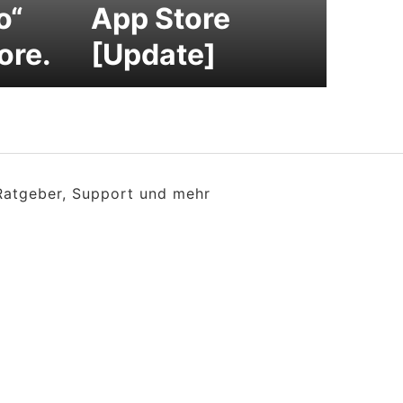
o“
App Store
ore.
[Update]
 Ratgeber, Support und mehr