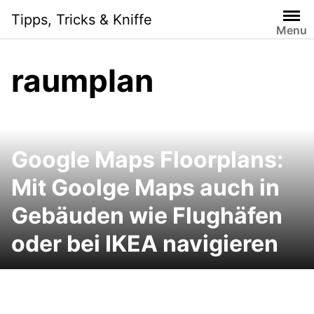
Skip
Tipps, Tricks & Kniffe
to
Menu
content
raumplan
Google Maps Floorplans:
Mit Goolge Maps auch in
Gebäuden wie Flughäfen
oder bei IKEA navigieren