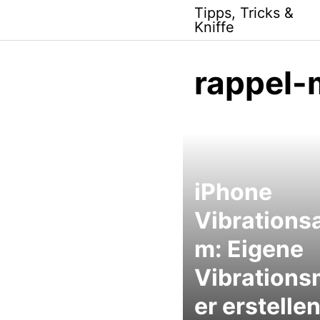
Skip
Tipps, Tricks &
to
Kniffe
content
rappel-
iPhone
Vibrationsa
m: Eigene
Vibrations
er erstelle