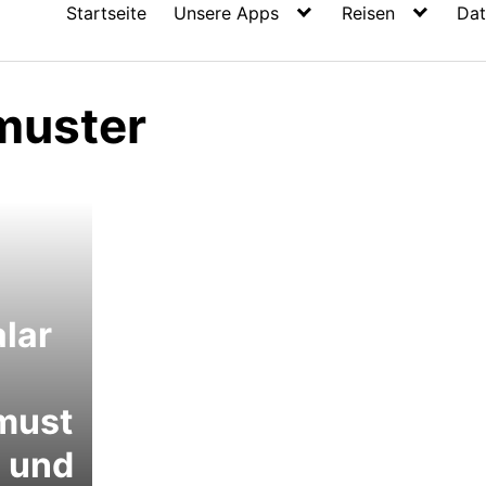
Startseite
Unsere Apps
Reisen
Dat
muster
lar
must
n und