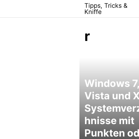
Skip
Tipps, Tricks &
to
Kniffe
content
r
Windows 7
Vista und 
Systemver
hnisse mit
Punkten od