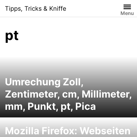
Skip
Tipps, Tricks & Kniffe
to
Menu
content
pt
Umrechung Zoll,
Zentimeter, cm, Millimeter,
mm, Punkt, pt, Pica
Mozilla Firefox: Webseiten