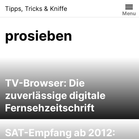
Skip
Tipps, Tricks & Kniffe
to
Menu
content
prosieben
TV-Browser: Die
zuverlässige digitale
Fernsehzeitschrift
SAT-Empfang ab 2012: