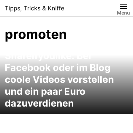
Skip
Tipps, Tricks & Kniffe
to
Menu
content
promoten
Shareifyoulike: Bei
Facebook oder im Blog
coole Videos vorstellen
und ein paar Euro
dazuverdienen