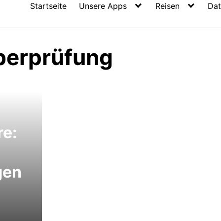
Startseite
Unsere Apps
Reisen
Dat
überprüfung
re:
gen
,