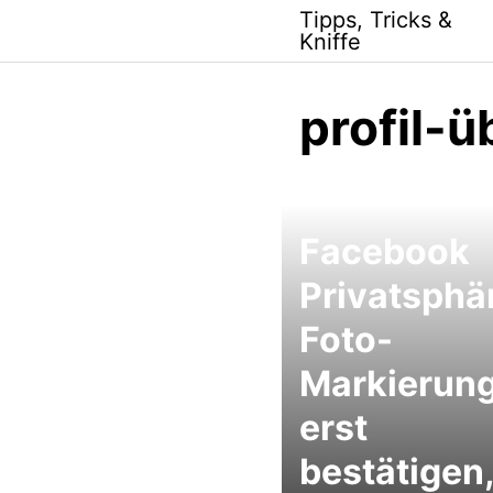
Skip
Tipps, Tricks &
to
Kniffe
content
profil-
Facebook
Privatsphä
Foto-
Markierun
erst
bestätigen