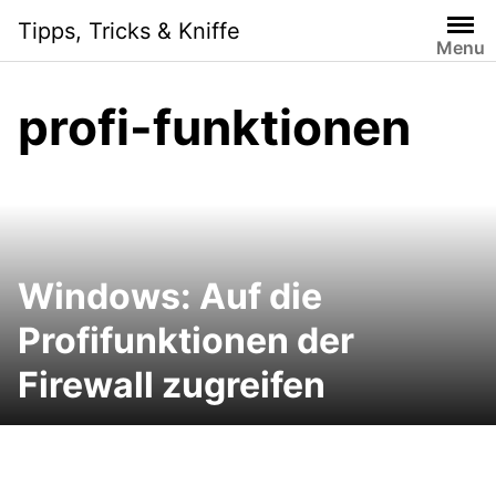
Skip
Tipps, Tricks & Kniffe
to
Menu
content
profi-funktionen
Windows: Auf die
Profifunktionen der
Firewall zugreifen