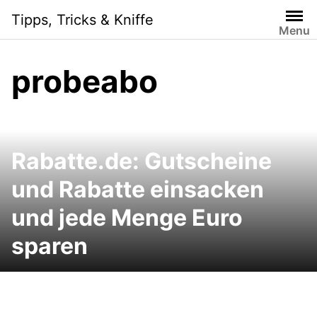
Skip
Tipps, Tricks & Kniffe
to
Menu
content
probeabo
Rabatte.de: Gutscheine
und Rabatte einsacken
und jede Menge Euro
sparen