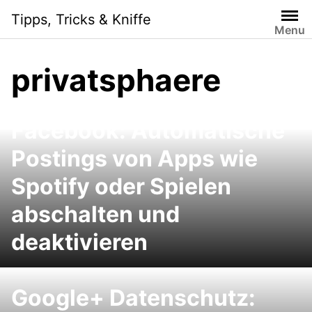
Skip
Tipps, Tricks & Kniffe
to
Menu
content
privatsphaere
Facebook: Automatische
Postings von Apps wie
Spotify oder Spielen
abschalten und
deaktivieren
Google+ Datenschutz: