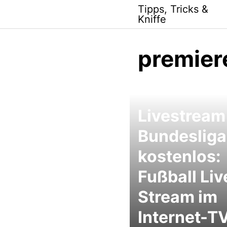
Skip
Tipps, Tricks &
to
Kniffe
content
premier
Livestream
Bundesliga
kostenlos:
Fußball Liv
Stream im
Internet-T