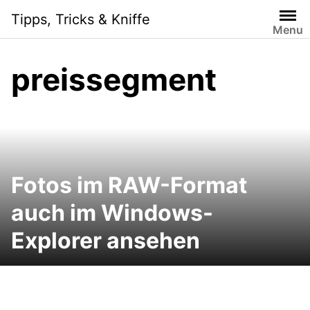
Skip
Tipps, Tricks & Kniffe
to
Menu
content
preissegment
Fotos im RAW-Format
auch im Windows-
Explorer ansehen