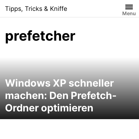
Skip
Tipps, Tricks & Kniffe
to
Menu
content
prefetcher
Windows XP schneller
machen: Den Prefetch-
Ordner optimieren