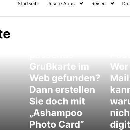
Startseite
Unsere Apps
Reisen
Dat
te
Keine
Glä
passende
Post
Grußkarte im
Wer 
Web gefunden?
Mail
Dann erstellen
kan
Sie doch mit
war
„Ashampoo
nich
Photo Card“
digi