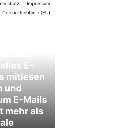
enschutz
Impressum
Cookie-Richtlinie (EU)
serne
fächer:
alles E-
s mitlesen
n und
um E-Mails
t mehr als
tale