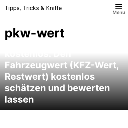
Skip
Tipps, Tricks & Kniffe
to
Menu
content
pkw-wert
Schwacke Wertermittlung
kostenlos: Den
Fahrzeugwert (KFZ-Wert,
Restwert) kostenlos
schätzen und bewerten
lassen