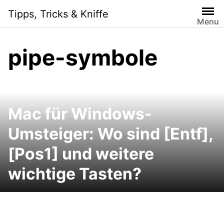
Skip
Tipps, Tricks & Kniffe
to
Menu
content
pipe-symbole
Mac für Windows-
Umsteiger: Wo sind [Entf],
[Pos1] und weitere
wichtige Tasten?