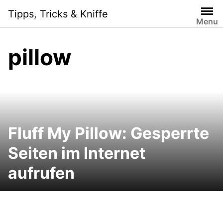
Skip
Tipps, Tricks & Kniffe
to
Menu
content
pillow
Fluff My Pillow: Gesperrte
Seiten im Internet
aufrufen