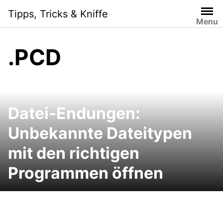
Skip
Tipps, Tricks & Kniffe
to
Menu
content
.PCD
Datei-Endungen:
Unbekannte Dateitypen
mit den richtigen
Programmen öffnen