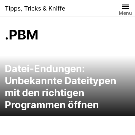
Skip
Tipps, Tricks & Kniffe
to
Menu
content
.PBM
Datei-Endungen:
Unbekannte Dateitypen
mit den richtigen
Programmen öffnen