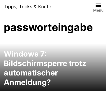
Skip
Tipps, Tricks & Kniffe
to
Menu
content
passworteingabe
Windows 7:
Bildschirmsperre trotz
automatischer
Anmeldung?