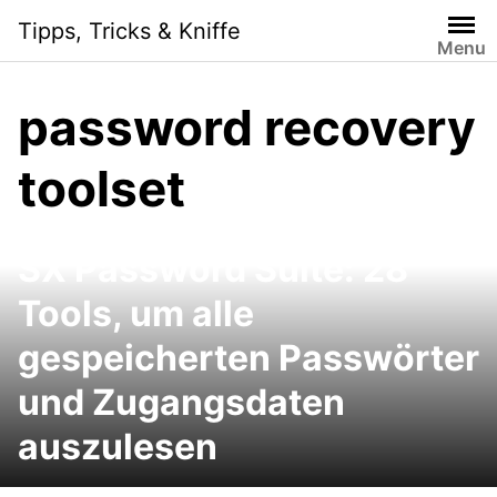
Skip
Tipps, Tricks & Kniffe
to
Menu
content
password recovery
toolset
SX Password Suite: 28
Tools, um alle
gespeicherten Passwörter
und Zugangsdaten
auszulesen