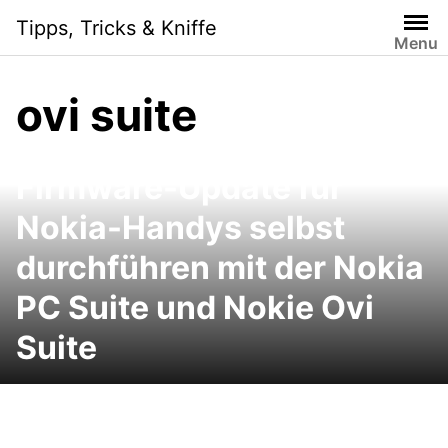
Skip
Tipps, Tricks & Kniffe
to
Menu
content
ovi suite
Firmware-Update für
Nokia-Handys selbst
durchführen mit der Nokia
PC Suite und Nokie Ovi
Suite