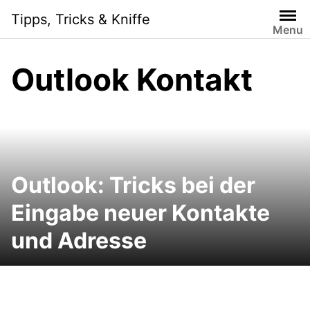
Skip
Tipps, Tricks & Kniffe
to
Menu
content
Outlook Kontakt
Outlook: Tricks bei der
Eingabe neuer Kontakte
und Adresse