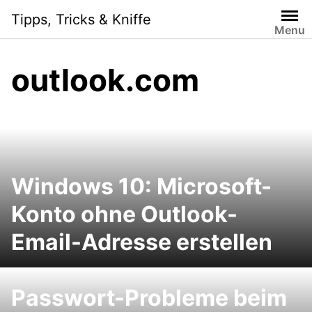
Skip
Tipps, Tricks & Kniffe
to
Menu
content
outlook.com
Windows 10: Microsoft-
Konto ohne Outlook-
Email-Adresse erstellen
Passwort-Probleme beim