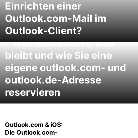
Einrichten einer
Outlook.com-Mail im
Outlook-Client?
Hotmail wird Outlook.com
– Was sich ändert, was
bleibt und wie Sie eine
eigene outlook.com- und
outlook.de-Adresse
reservieren
Outlook.com & iOS:
Die Outlook.com-